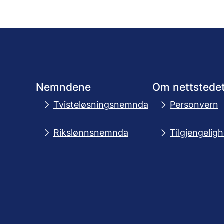
Nemndene
Om nettstede
Tvisteløsningsnemnda
Personvern
Rikslønnsnemnda
Tilgjengelig