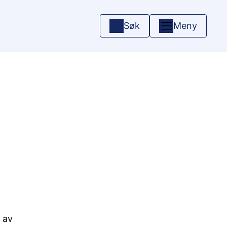
Søk
Meny
 av