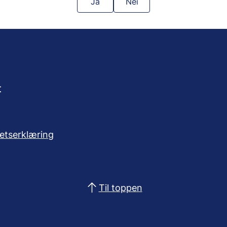
Ja
Nei
t
hetserklæring
Til toppen