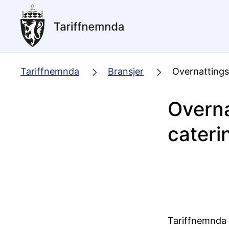
Hopp
til
hovedinnhold
Tariffnemnda
Bransjer
Overnattings
Overna
cateri
Tariffnemnda h