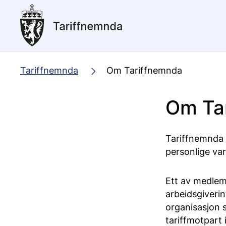
Hopp
til
hovedinnhold
Tariffnemnda
Om Tariffnemnda
Om Ta
Tariffnemnda 
personlige va
Ett av medlem
arbeidsgiveri
organisasjon 
tariffmotpart 