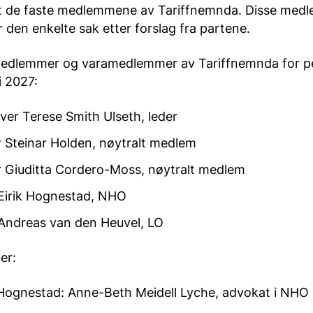
nt de faste medlemmene av Tariffnemnda. Disse me
den enkelte sak etter forslag fra partene.
edlemmer og varamedlemmer av Tariffnemnda for per
i 2027:
ver Terese Smith Ulseth, leder
 Steinar Holden, nøytralt medlem
r Giuditta Cordero-Moss, nøytralt medlem
Eirik Hognestad, NHO
Andreas van den Heuvel, LO
er:
 Hognestad: Anne-Beth Meidell Lyche, advokat i NHO