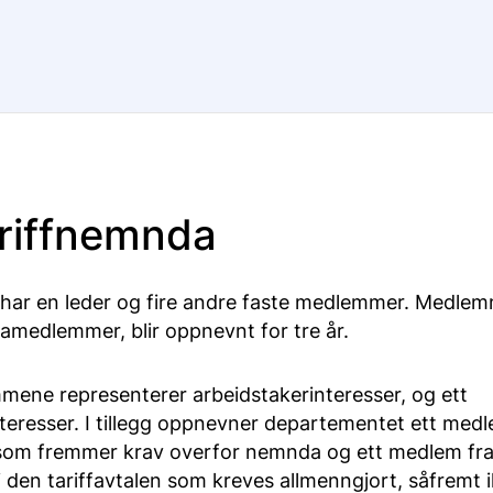
riffnemnda
har en leder og fire andre faste medlemmer. Medle
ramedlemmer, blir oppnevnt for tre år.
mene representerer arbeidstakerinteresser, og ett
nteresser. I tillegg oppnevner departementet ett med
som fremmer krav overfor nemnda og ett medlem fr
i den tariffavtalen som kreves allmenngjort, såfremt