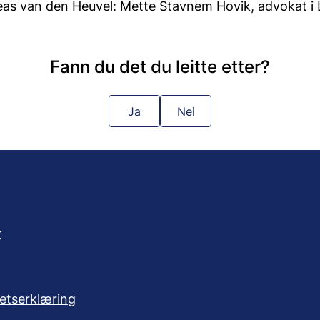
eas van den Heuvel: Mette Stavnem Hovik, advokat i
Fann du det du leitte etter?
Ja
Nei
t
hetserklæring