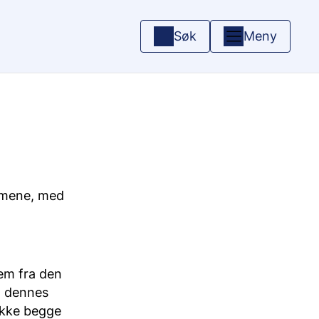
Søk
Meny
mmene, med
lem fra den
a dennes
 ikke begge