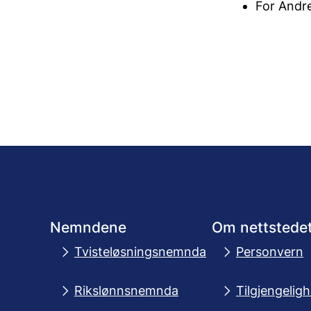
For Andr
Nemndene
Om nettstede
Tvisteløsningsnemnda
Personvern
Rikslønnsnemnda
Tilgjengelig