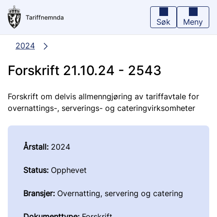
Hopp
til
hovedinnhold
Søk
Meny
2024
Forskrift 21.10.24 - 2543
Forskrift om delvis allmenngjøring av tariffavtale for
overnattings-, serverings- og cateringvirksomheter
Årstall:
2024
Status:
Opphevet
Bransjer:
Overnatting, servering og catering
Dokumenttype:
Forskrift