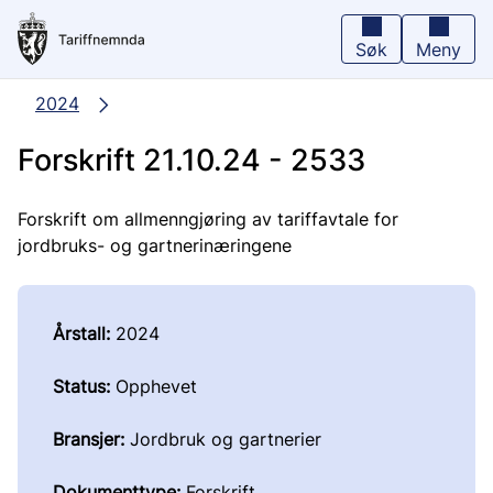
Hopp
til
hovedinnhold
Søk
Meny
2024
Forskrift 21.10.24 - 2533
Forskrift om allmenngjøring av tariffavtale for
jordbruks- og gartnerinæringene
Årstall:
2024
Status:
Opphevet
Bransjer:
Jordbruk og gartnerier
Dokumenttype:
Forskrift