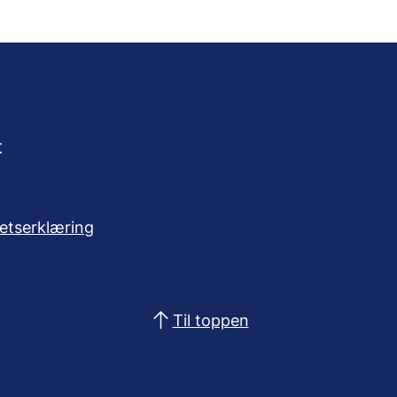
t
hetserklæring
Til toppen