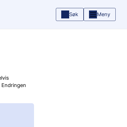
Søk
Meny
lvis
. Endringen