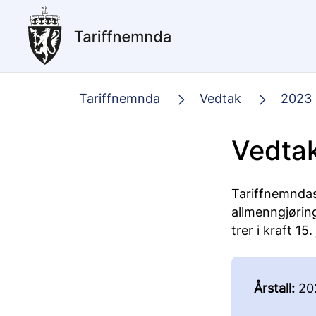
Hopp
til
hovedinnhold
Tariffnemnda
Vedtak
2023
Vedta
Tariffnemndas
allmenngjøring
trer i kraft 15
Årstall:
20