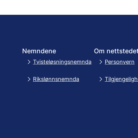
Nemndene
Om nettstede
Tvisteløsningsnemnda
Personvern
Rikslønnsnemnda
Tilgjengelig