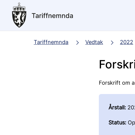
Hopp
til
hovedinnhold
Tariffnemnda
Vedtak
2022
Forskr
Forskrift om a
Årstall:
20
Status:
Op