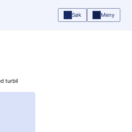
Søk
Meny
d turbil