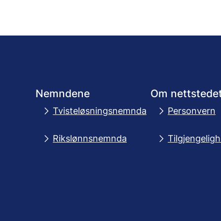
Nemndene
Om nettstede
Tvisteløsningsnemnda
Personvern
Rikslønnsnemnda
Tilgjengelig