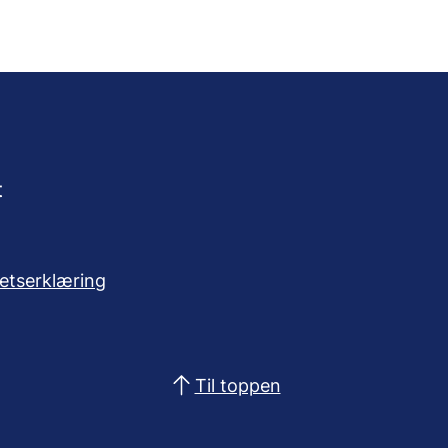
t
hetserklæring
Til toppen