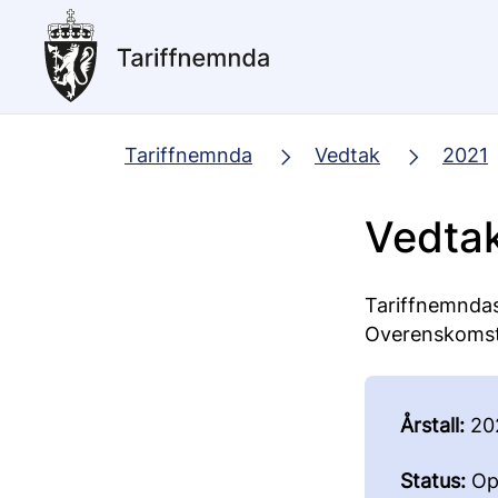
Hopp
til
hovedinnhold
Tariffnemnda
Vedtak
2021
Vedta
Tariffnemndas
Overenskomst fo
Årstall:
20
Status:
Op