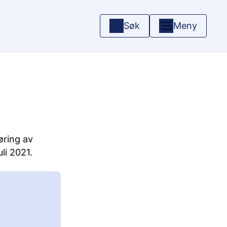
Søk
Meny
øring av
uli 2021.