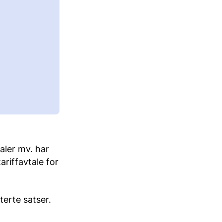
aler mv. har
riffavtale for
erte satser.