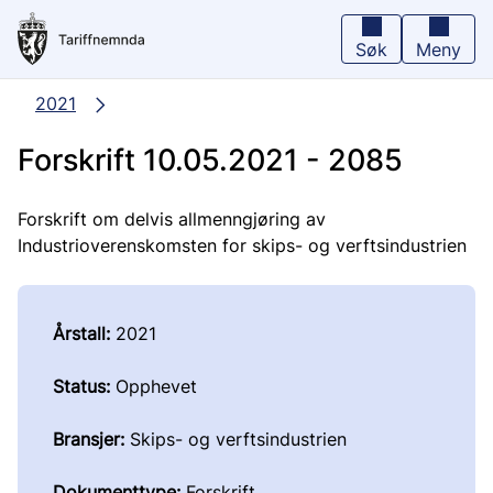
Hopp
til
hovedinnhold
Søk
Meny
2021
Forskrift 10.05.2021 - 2085
Forskrift om delvis allmenngjøring av
Industrioverenskomsten for skips- og verftsindustrien
Årstall:
2021
Status:
Opphevet
Bransjer:
Skips- og verftsindustrien
Dokumenttype:
Forskrift