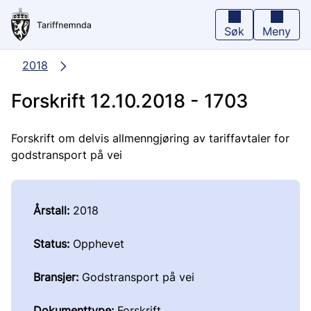
Hopp
til
hovedinnhold
Søk
Meny
2018
Forskrift 12.10.2018 - 1703
Forskrift om delvis allmenngjøring av tariffavtaler for
godstransport på vei
Årstall:
2018
Status:
Opphevet
Bransjer:
Godstransport på vei
Dokumenttype:
Forskrift