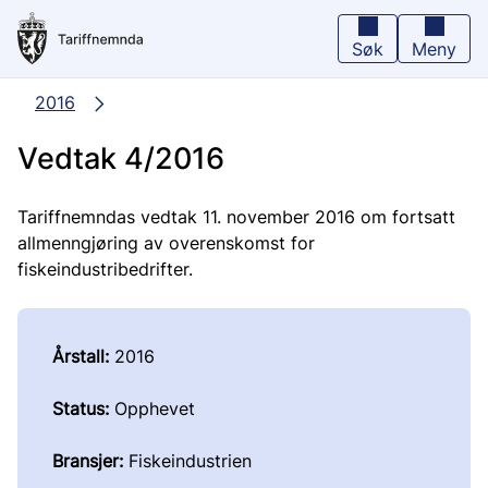
Hopp
til
hovedinnhold
Søk
Meny
2016
Vedtak 4/2016
Tariffnemndas vedtak 11. november 2016 om fortsatt
allmenngjøring av overenskomst for
fiskeindustribedrifter.
Årstall:
2016
Status:
Opphevet
Bransjer:
Fiskeindustrien