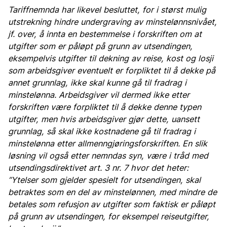
Tariffnemnda har likevel besluttet, for i størst mulig
utstrekning hindre undergraving av minstelønnsnivået,
jf. over, å innta en bestemmelse i forskriften om at
utgifter som er påløpt på grunn av utsendingen,
eksempelvis utgifter til dekning av reise, kost og losji
som arbeidsgiver eventuelt er forpliktet til å dekke på
annet grunnlag, ikke skal kunne gå til fradrag i
minstelønna. Arbeidsgiver vil dermed ikke etter
forskriften være forpliktet til å dekke denne typen
utgifter, men hvis arbeidsgiver gjør dette, uansett
grunnlag, så skal ikke kostnadene gå til fradrag i
minstelønna etter allmenngjøringsforskriften. En slik
løsning vil også etter nemndas syn, være i tråd med
utsendingsdirektivet art. 3 nr. 7 hvor det heter:
”Ytelser som gjelder spesielt for utsendingen, skal
betraktes som en del av minstelønnen, med mindre de
betales som refusjon av utgifter som faktisk er påløpt
på grunn av utsendingen, for eksempel reiseutgifter,