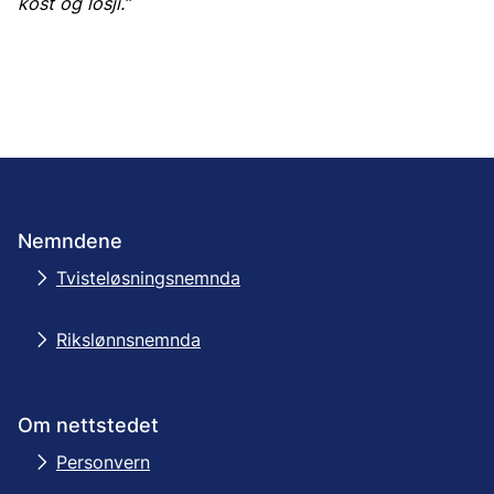
kost og losji.”
Nemndene
Tvisteløsningsnemnda
Rikslønnsnemnda
Om nettstedet
Personvern