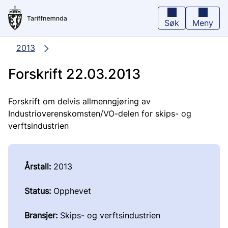
Hopp
til
hovedinnhold
Søk
Meny
2013
Forskrift 22.03.2013
Forskrift om delvis allmenngjøring av
Industrioverenskomsten/VO-delen for skips- og
verftsindustrien
Årstall:
2013
Status:
Opphevet
Bransjer:
Skips- og verftsindustrien