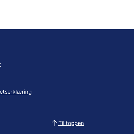
t
hetserklæring
Til toppen