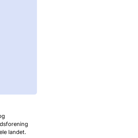
og
dsforening
le landet.