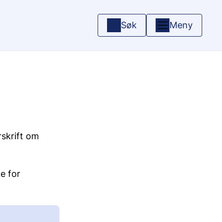
Søk
Meny
skrift om
e for