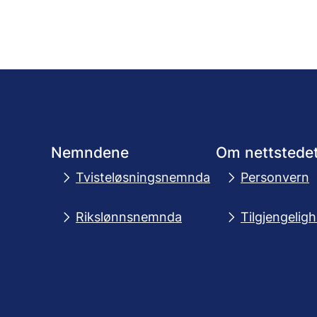
Nemndene
Om nettstede
Tvisteløsningsnemnda
Personvern
Rikslønnsnemnda
Tilgjengelig