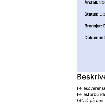
Årstall:
20
Status:
Op
Bransjer:
B
Dokument
Beskriv
Fellesoveren
Fellesforbun
(BNL) på den 