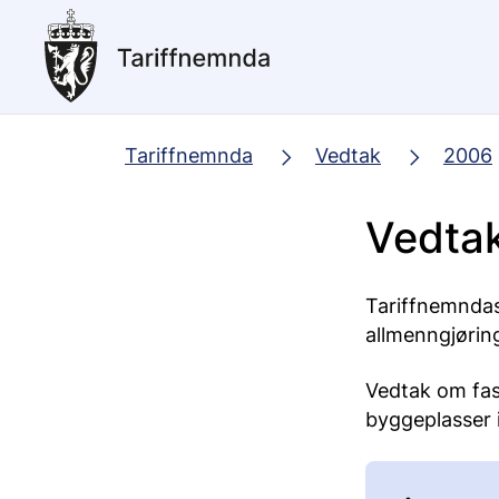
Hopp
til
hovedinnhold
Tariffnemnda
Vedtak
2006
Vedtak
Tariffnemndas
allmenngjøring
Vedtak om fast
byggeplasser 