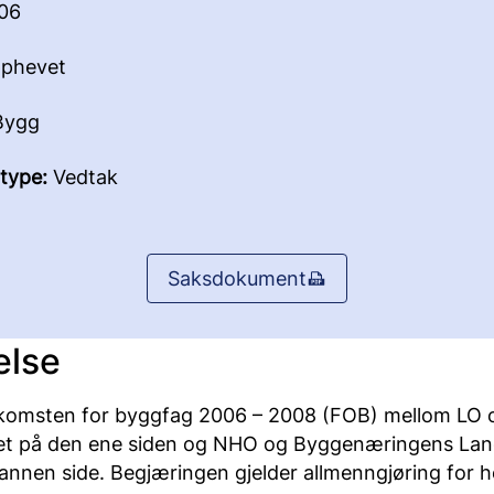
06
phevet
ygg
type:
Vedtak
Saksdokument
else
skomsten for byggfag 2006 – 2008 (FOB) mellom LO 
det på den ene siden og NHO og Byggenæringens Lan
annen side. Begjæringen gjelder allmenngjøring for he