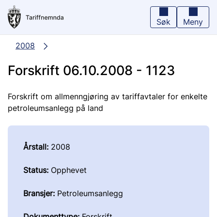
Hopp
til
hovedinnhold
Søk
Meny
2008
Forskrift 06.10.2008 - 1123
Forskrift om allmenngjøring av tariffavtaler for enkelte
petroleumsanlegg på land
Årstall:
2008
Status:
Opphevet
Bransjer:
Petroleumsanlegg
Dokumenttype:
Forskrift